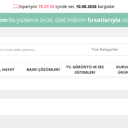
com
’da yüzlerce ürün, özel indirim
fırsatlarıyla
siz
TV, GÖRÜNTÜ VE SES
KURU
AL HAYAT
BASKI ÇÖZÜMLERİ
SİSTEMLERİ
ÜRÜN