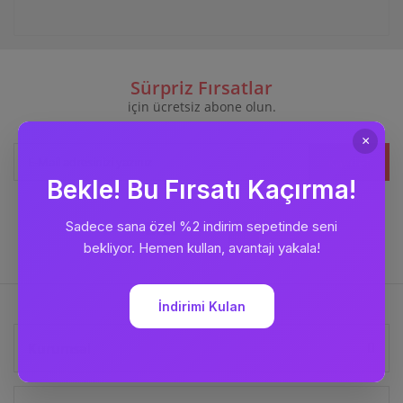
Sürpriz Fırsatlar
için ücretsiz abone olun.
Kaydet
Bizi
Takip Edin
Kurumsal