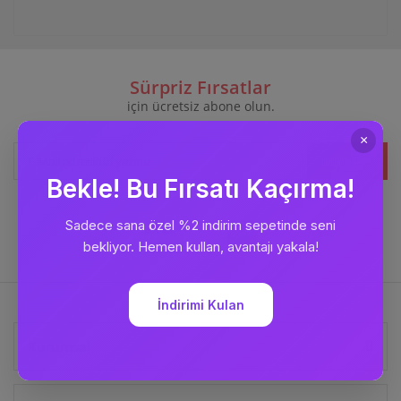
Sürpriz Fırsatlar
için ücretsiz abone olun.
Kaydet
Bizi
Takip Edin
Kurumsal