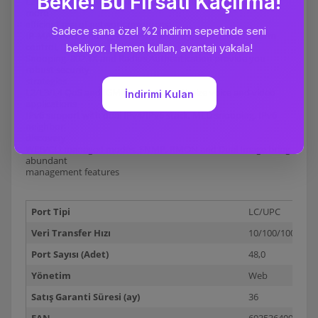
L2+ Feature——Static Routing, helps route internal traffic for
more
efficient use of network resources
IP-MAC-Port Binding, ACL, Port Security, DoS Defend, Storm
control, DHCP
Snooping, 802.1X and Radius Authentication provide you
robust security
strategies
L2/L3/L4 QoS and IGMP snooping optimize voice and video
applications
IPv6 support with dual IPv4/IPv6 stack, MLD snooping, IPv6
neighbor
discovery
WEB/CLI managed modes, SNMP, RMON and Dual Image bring
abundant
management features
Port Tipi
LC/UPC
Veri Transfer Hızı
10/100/1000
Port Sayısı (Adet)
48,0
Yönetim
Web
Satış Garanti Süresi (ay)
36
EAN
6935364093532