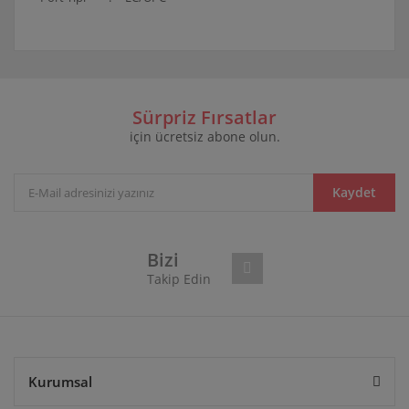
Bu ürünün fiyat bilgisi, resim, ürün açıklamalarında ve
diğer konularda yetersiz gördüğünüz noktaları öneri
Bu ürüne ilk yorumu siz yapın!
formunu kullanarak tarafımıza iletebilirsiniz.
Görüş ve önerileriniz için teşekkür ederiz.
Sürpriz Fırsatlar
için ücretsiz abone olun.
Yorum Yaz
Ürün resmi kalitesiz, bozuk veya görüntülenemiyor.
Ürün açıklamasında eksik bilgiler bulunuyor.
Ürün bilgilerinde hatalar bulunuyor.
Kaydet
Ürün fiyatı diğer sitelerden daha pahalı.
Bu ürüne benzer farklı alternatifler olmalı.
Bizi
Takip Edin
Gönder
Kurumsal