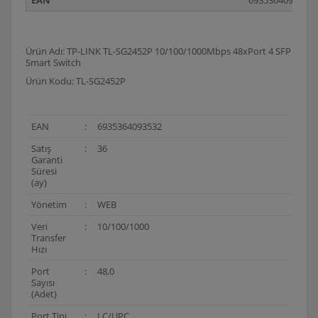
Ürün Adı: TP-LINK TL-SG2452P 10/100/1000Mbps 48xPort 4 SFP
Smart Switch
Ürün Kodu: TL-SG2452P
EAN
:
6935364093532
Satış
:
36
Garanti
Süresi
(ay)
Yönetim
:
WEB
Veri
:
10/100/1000
Transfer
Hızı
Port
:
48,0
Sayısı
(Adet)
Port Tipi
:
LC/UPC