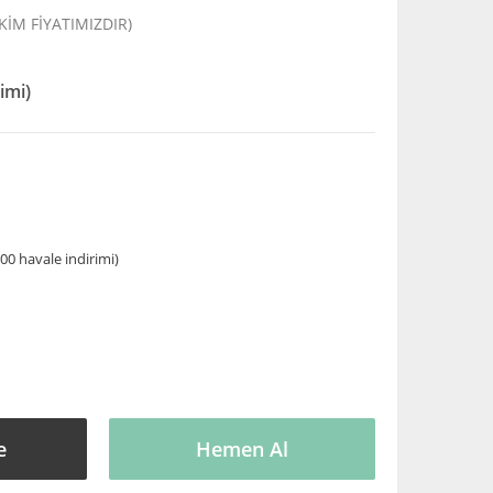
EKİM FİYATIMIZDIR)
imi)
00 havale indirimi)
V
e
Hemen Al