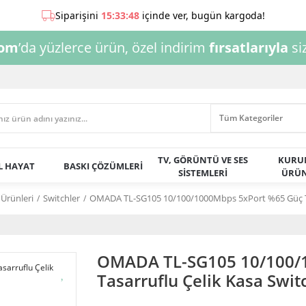
com
’da yüzlerce ürün, özel indirim
fırsatlarıyla
siz
TV, GÖRÜNTÜ VE SES
KURU
AL HAYAT
BASKI ÇÖZÜMLERİ
SİSTEMLERİ
ÜRÜN
Ürünleri
Switchler
OMADA TL-SG105 10/100/1000Mbps 5xPort %65 Güç Ta
OMADA TL-SG105 10/100/
Tasarruflu Çelik Kasa Swit