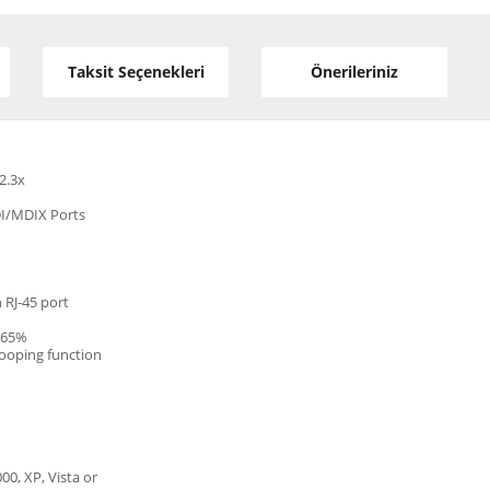
Taksit Seçenekleri
Önerileriniz
2.3x
DI/MDIX Ports
h RJ-45 port
o 65%
nooping function
0, XP, Vista or