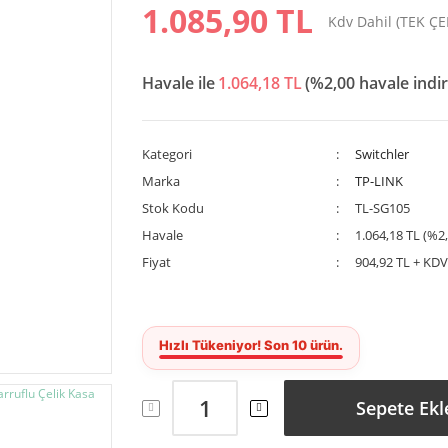
1.085,90 TL
Kdv Dahil (TEK Ç
Havale ile
1.064,18 TL
(%2,00 havale indir
Kategori
Switchler
Marka
TP-LINK
Stok Kodu
TL-SG105
Havale
1.064,18 TL (%2,
Fiyat
904,92 TL + KD
Sepete Ekl