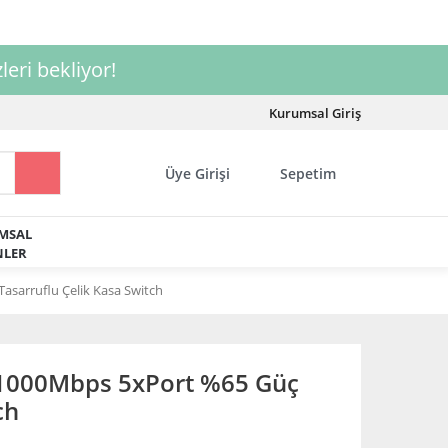
leri bekliyor!
Kurumsal Giriş
Üye Girişi
Sepetim
MSAL
LER
sarruflu Çelik Kasa Switch
1000Mbps 5xPort %65 Güç
ch