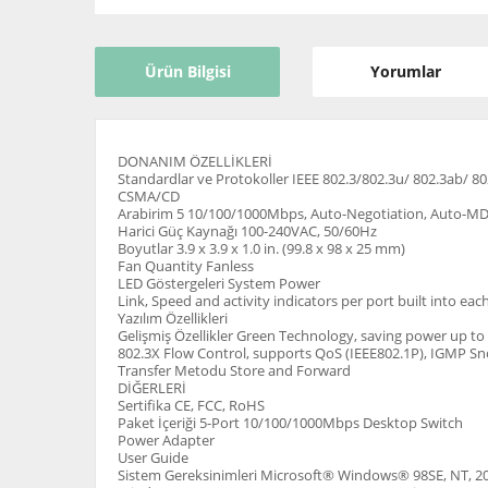
Ürün Bilgisi
Yorumlar
DONANIM ÖZELLİKLERİ
Standardlar ve Protokoller IEEE 802.3/802.3u/ 802.3ab/ 80
CSMA/CD
Arabirim 5 10/100/1000Mbps, Auto-Negotiation, Auto-M
Harici Güç Kaynağı 100-240VAC, 50/60Hz
Boyutlar 3.9 x 3.9 x 1.0 in. (99.8 x 98 x 25 mm)
Fan Quantity Fanless
LED Göstergeleri System Power
Link, Speed and activity indicators per port built into eac
Yazılım Özellikleri
Gelişmiş Özellikler Green Technology, saving power up t
802.3X Flow Control, supports QoS (IEEE802.1P), IGMP S
Transfer Metodu Store and Forward
DİĞERLERİ
Sertifika CE, FCC, RoHS
Paket İçeriği 5-Port 10/100/1000Mbps Desktop Switch
Power Adapter
User Guide
Sistem Gereksinimleri Microsoft® Windows® 98SE, NT, 200