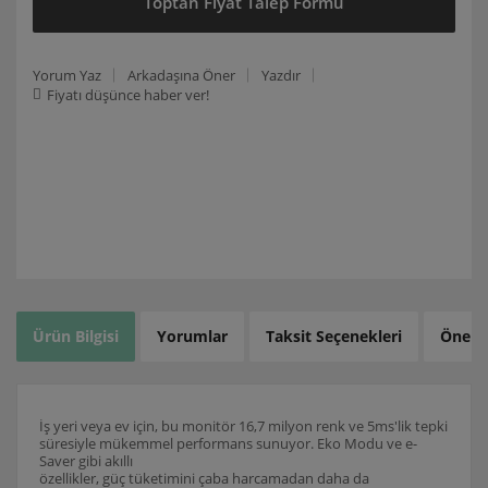
Toptan Fiyat Talep Formu
Yorum Yaz
Arkadaşına Öner
Yazdır
Fiyatı düşünce haber ver!
Ürün Bilgisi
Yorumlar
Taksit Seçenekleri
Öneril
İş yeri veya ev için, bu monitör 16,7 milyon renk ve 5ms'lik tepki
süresiyle mükemmel performans sunuyor. Eko Modu ve e-
Saver gibi akıllı
özellikler, güç tüketimini çaba harcamadan daha da