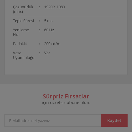
Çözünürlük
:
1920 X 1080
(max)
Tepki Süresi
:
5 ms
Yenileme
:
60 Hz
Hızı
Parlaklık
:
200 cd/m
Vesa
:
Var
Uyumluluğu
Bu ürünün fiyat bilgisi, resim, ürün açıklamalarında ve
diğer konularda yetersiz gördüğünüz noktaları öneri
Bu ürüne ilk yorumu siz yapın!
formunu kullanarak tarafımıza iletebilirsiniz.
Görüş ve önerileriniz için teşekkür ederiz.
Sürpriz Fırsatlar
için ücretsiz abone olun.
Yorum Yaz
Ürün resmi kalitesiz, bozuk veya görüntülenemiyor.
Ürün açıklamasında eksik bilgiler bulunuyor.
Ürün bilgilerinde hatalar bulunuyor.
Kaydet
Ürün fiyatı diğer sitelerden daha pahalı.