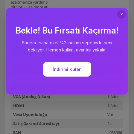
azaltmanıza yardımcı
oluyor. - See more at:
http://aoc-
europe.com/tr/products/e2270swhn#sthash.4mufOJ6R.dpuf
http://aoc-
europe.com/tr/products/e2270swhn#sthash.4mufOJ6R.dpuf
Ekran Büyüklüğü (inç)
21,5
Çözünürlük (max)
1920 X 1080
Tepki Süresi
5 ms
Yenileme Hızı
60 Hz
Parlaklık
200 cd/m
Görüş Açısı (Yatay / Dikey)
90° / 65°
VGA (Analog D-Sub)
1 Adet
HDMI
1 Adet
Vesa Uyumluluğu
Var
Satış Garanti Süresi (ay)
24
EAN
403898612532