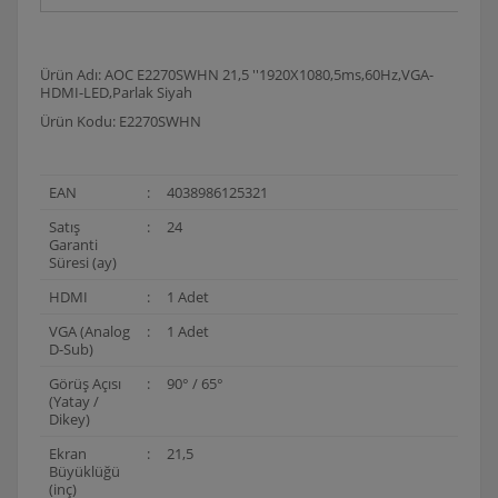
Ürün Adı: AOC E2270SWHN 21,5 ''1920X1080,5ms,60Hz,VGA-
HDMI-LED,Parlak Siyah
Ürün Kodu: E2270SWHN
EAN
:
4038986125321
Satış
:
24
Garanti
Süresi (ay)
HDMI
:
1 Adet
VGA (Analog
:
1 Adet
D-Sub)
Görüş Açısı
:
90° / 65°
(Yatay /
Dikey)
Ekran
:
21,5
Büyüklüğü
(inç)