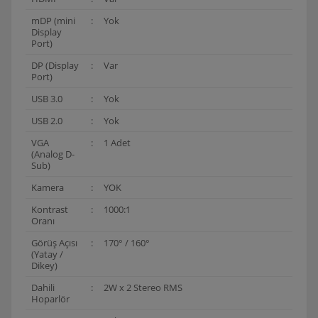
mDP (mini
:
Yok
Display
Port)
DP (Display
:
Var
Port)
USB 3.0
:
Yok
USB 2.0
:
Yok
VGA
:
1 Adet
(Analog D-
Sub)
Kamera
:
YOK
Kontrast
:
1000:1
Oranı
Görüş Açısı
:
170° / 160°
(Yatay /
Dikey)
Dahili
:
2W x 2 Stereo RMS
Hoparlör