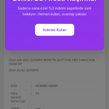
mDP (mini Display Port)
Yok
USB 2.0
Yok
USB 3.0
Yok
USB 3.1
Yok
Satış Garanti Süresi (ay)
24
EAN
4038986166096
Ürün Adı: AOC G2590PX MON TN 24,5" FHD 1MS 144HZ VGA
HDMI DP
Ürün Kodu: G2590PX
EAN
:
4038986166096
Satış
:
24
Garanti
Süresi (ay)
HDMI
:
Var