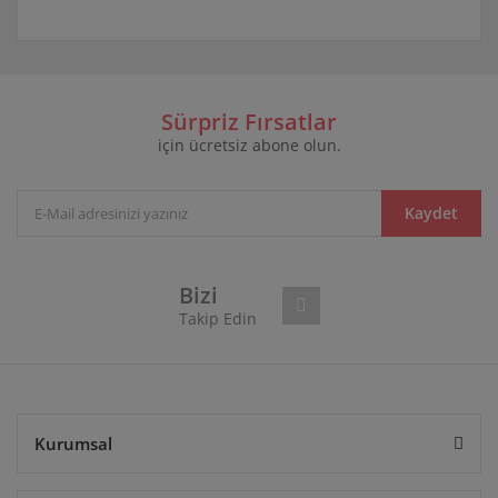
Bu ürünün fiyat bilgisi, resim, ürün açıklamalarında ve
diğer konularda yetersiz gördüğünüz noktaları öneri
Bu ürüne ilk yorumu siz yapın!
formunu kullanarak tarafımıza iletebilirsiniz.
Görüş ve önerileriniz için teşekkür ederiz.
Sürpriz Fırsatlar
için ücretsiz abone olun.
Yorum Yaz
Ürün resmi kalitesiz, bozuk veya görüntülenemiyor.
Ürün açıklamasında eksik bilgiler bulunuyor.
Ürün bilgilerinde hatalar bulunuyor.
Kaydet
Ürün fiyatı diğer sitelerden daha pahalı.
Bu ürüne benzer farklı alternatifler olmalı.
Bizi
Takip Edin
Gönder
Kurumsal