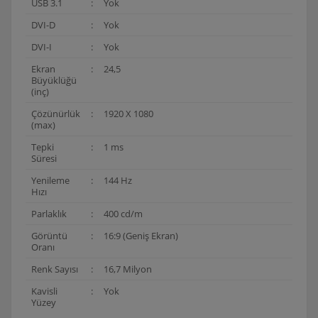
USB 3.1
:
Yok
DVI-D
:
Yok
DVI-I
:
Yok
Ekran
:
24,5
Büyüklüğü
(inç)
Çözünürlük
:
1920 X 1080
(max)
Tepki
:
1 ms
Süresi
Yenileme
:
144 Hz
Hızı
Parlaklık
:
400 cd/m
Görüntü
:
16:9 (Geniş Ekran)
Oranı
Renk Sayısı
:
16,7 Milyon
Kavisli
:
Yok
Yüzey