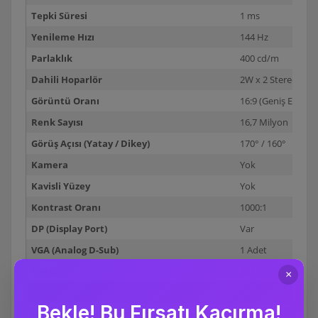
Tepki Süresi
1 ms
Yenileme Hızı
144 Hz
Parlaklık
400 cd/m
Dahili Hoparlör
2W x 2 Stereo RM
Görüntü Oranı
16:9 (Geniş Ekran)
Renk Sayısı
16,7 Milyon
Görüş Açısı (Yatay / Dikey)
170° / 160°
Kamera
Yok
Kavisli Yüzey
Yok
Kontrast Oranı
1000:1
DP (Display Port)
Var
VGA (Analog D-Sub)
1 Adet
DVI-D
Yok
DVI-I
Yok
HDMI
Var