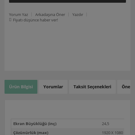
Yorum Yaz
Arkadaşına Öner
Yazdır
Fiyatı düşünce haber ver!
Ürün Bilgisi
Yorumlar
Taksit Seçenekleri
Öneril
Ekran Büyüklüğü (inç)
24,5
Çözünürlük (max)
1920 X 1080