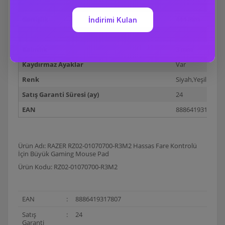
Işıklandırma
Yok
Genişlik
444 mm
Uzunluk
355 mm
Kalınlık
3 mm
Kaydırmaz Ayaklar
Var
Renk
Siyah,Yeşil
Satış Garanti Süresi (ay)
24
EAN
8886419317807
Ürün Adı: RAZER RZ02-01070700-R3M2 Hassas Fare Kontrolü
İçin Büyük Gaming Mouse Pad
Ürün Kodu: RZ02-01070700-R3M2
EAN
:
8886419317807
Satış
:
24
Garanti