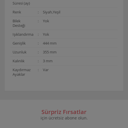
Süresi (ay)
Renk
:
Siyah,Yeşil
Bilek
:
Yok
Desteği
Işıklandırma
:
Yok
Genişlik
:
444 mm
Uzunluk
:
355 mm
Kalınlık
:
3 mm
Kaydırmaz
:
Var
Ayaklar
Bu ürünün fiyat bilgisi, resim, ürün açıklamalarında ve
diğer konularda yetersiz gördüğünüz noktaları öneri
Bu ürüne ilk yorumu siz yapın!
formunu kullanarak tarafımıza iletebilirsiniz.
Görüş ve önerileriniz için teşekkür ederiz.
Sürpriz Fırsatlar
için ücretsiz abone olun.
Yorum Yaz
Ürün resmi kalitesiz, bozuk veya görüntülenemiyor.
Ürün açıklamasında eksik bilgiler bulunuyor.