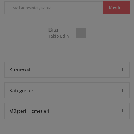
Ürün bilgilerinde hatalar bulunuyor.
Kaydet
Ürün fiyatı diğer sitelerden daha pahalı.
Bu ürüne benzer farklı alternatifler olmalı.
Bizi
Takip Edin
Gönder
Kurumsal
Kategoriler
Müşteri Hizmetleri