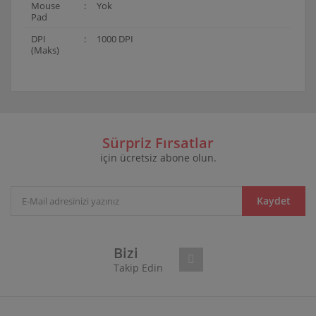
Mouse
:
Yok
Pad
DPI
:
1000 DPI
(Maks)
Bu ürünün fiyat bilgisi, resim, ürün açıklamalarında ve
diğer konularda yetersiz gördüğünüz noktaları öneri
Bu ürüne ilk yorumu siz yapın!
formunu kullanarak tarafımıza iletebilirsiniz.
Görüş ve önerileriniz için teşekkür ederiz.
Sürpriz Fırsatlar
için ücretsiz abone olun.
Yorum Yaz
Ürün resmi kalitesiz, bozuk veya görüntülenemiyor.
Ürün açıklamasında eksik bilgiler bulunuyor.
Ürün bilgilerinde hatalar bulunuyor.
Kaydet
Ürün fiyatı diğer sitelerden daha pahalı.
Bu ürüne benzer farklı alternatifler olmalı.
Bizi
Takip Edin