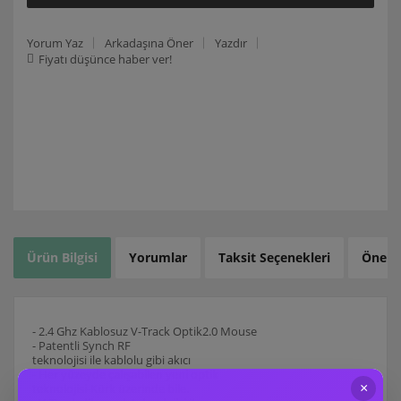
Yorum Yaz
Arkadaşına Öner
Yazdır
Fiyatı düşünce haber ver!
Ürün Bilgisi
Yorumlar
Taksit Seçenekleri
Öneril
- 2.4 Ghz Kablosuz V-Track Optik2.0 Mouse
- Patentli Synch RF
teknolojisi ile kablolu gibi akıcı
- Her yüzeyde çalışabilen yeni optik
teknolojisi-Kürk üzerinde bile.