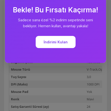
- V-Track dikey ışık teknolojisi ile
enerji tasarrufu sağlar
- Nano-RF Alıcı
- Nano alıcıyı mouse içine
yerleştirebilme
- 1000 dpi çözünürlük
- 10 metreye kadar kapsama
alanı
- Otomatik kanal değiştirme
- 3 Buton ve Tek Scroll
- 1 adet AA
pil-hediye !
- USB bağlantı noktası
Bağlantı Şekli
Kablosuz
Mouse Türü
V-Track,Optik
Tuş Sayısı
3,0
DPI (Maks)
1000 DPI
Mouse Pad
Yok
Renk
Mavi
Satış Garanti Süresi (ay)
24