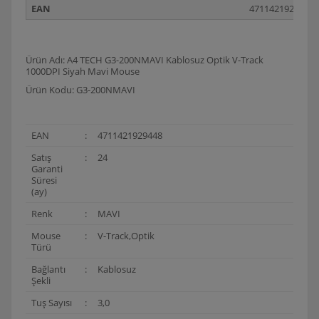
EAN
4711421929448
Ürün Adı: A4 TECH G3-200NMAVI Kablosuz Optik V-Track
1000DPI Siyah Mavi Mouse
Ürün Kodu: G3-200NMAVI
EAN
:
4711421929448
Satış
:
24
Garanti
Süresi
(ay)
Renk
:
MAVI
Mouse
:
V-Track,Optik
Türü
Bağlantı
:
Kablosuz
Şekli
Tuş Sayısı
:
3,0