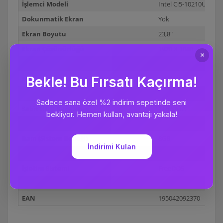
İşlemci Modeli
Intel Ci5-10210U 1.60
Dokunmatik Ekran
Yok
Ekran Boyutu
23,8"
Ekran Çözünürlüğü
1920 X 1080
Ekran Kartı Tipi
Dahili Ekran Kartı
Ekran Kartı Chip Seti
Intel HD
Ekran Kartı Bellek Kapasitesi
Paylaşımlı
Sabit HDD Kapasitesi
1TB SATA
Sabit SSD Kapasitesi
256GB
Ram (Sistem Belleği)
8GB
RAM Türü
DDR4-2666
İşletim Sistemi
FreeDOS
Satış Garanti Süresi (ay)
36
EAN
195042092370