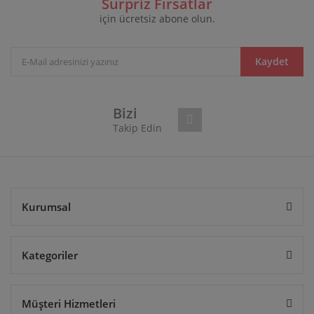
Sürpriz Fırsatlar
için ücretsiz abone olun.
Yorum Yaz
Ürün resmi kalitesiz, bozuk veya görüntülenemiyor.
Ürün açıklamasında eksik bilgiler bulunuyor.
Ürün bilgilerinde hatalar bulunuyor.
Kaydet
Ürün fiyatı diğer sitelerden daha pahalı.
Bu ürüne benzer farklı alternatifler olmalı.
Bizi
Takip Edin
Gönder
Kurumsal
Kategoriler
Müşteri Hizmetleri