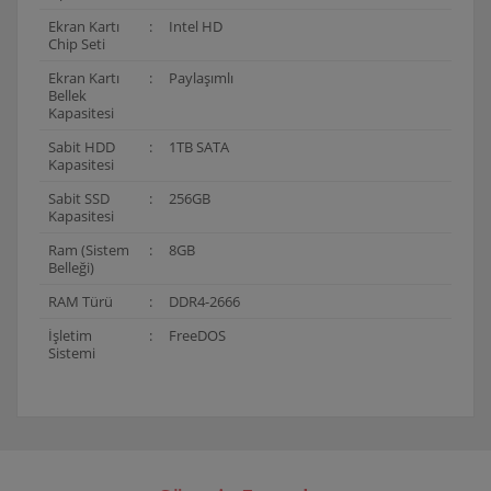
Ekran Kartı
:
Intel HD
Chip Seti
Ekran Kartı
:
Paylaşımlı
Bellek
Kapasitesi
Sabit HDD
:
1TB SATA
Kapasitesi
Sabit SSD
:
256GB
Kapasitesi
Ram (Sistem
:
8GB
Belleği)
RAM Türü
:
DDR4-2666
İşletim
:
FreeDOS
Sistemi
Bu ürünün fiyat bilgisi, resim, ürün açıklamalarında ve
diğer konularda yetersiz gördüğünüz noktaları öneri
Bu ürüne ilk yorumu siz yapın!
formunu kullanarak tarafımıza iletebilirsiniz.
Görüş ve önerileriniz için teşekkür ederiz.