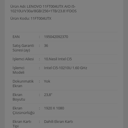
Ürün Adı: LENOVO 11FT004UTX AIO i5-
10210U/V30a/8GB/256+1TB/23.8'/FDOS
Ürün Kodu: 11FT004UTX
EAN
:
195042092370
Satış Garanti
:
36
Süresi (ay)
İşlemci Ailesi
:
10.Nesil Intel Ci5
İşlemci
:
Intel Ci5-10210U 1.60 GHz
Modeli
Dokunmatik
:
Yok
Ekran
Ekran
:
23,8"
Boyutu
Ekran
:
1920 X 1080
Çözünürlüğü
Ekran Kartı
:
Dahili Ekran Kartı
Tipi