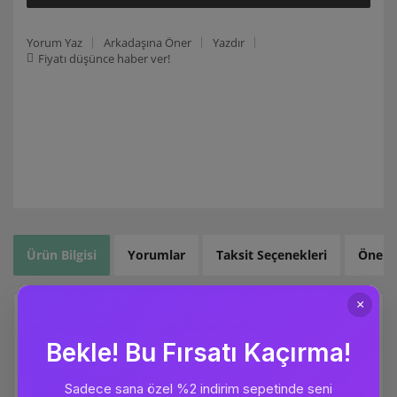
Yorum Yaz
Arkadaşına Öner
Yazdır
Fiyatı düşünce haber ver!
Ürün Bilgisi
Yorumlar
Taksit Seçenekleri
Öneril
D19-10(D19185AD0)18.5inch Monitor(HDMI)
Ekran Büyüklüğü (inç)
18,5