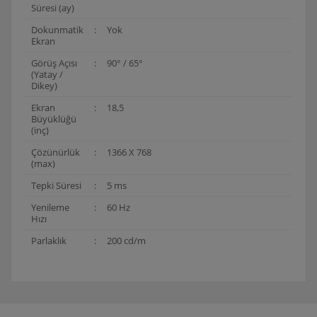
Süresi (ay)
Dokunmatik
:
Yok
Ekran
Görüş Açısı
:
90° / 65°
(Yatay /
Dikey)
Ekran
:
18,5
Büyüklüğü
(inç)
Çözünürlük
:
1366 X 768
(max)
Tepki Süresi
:
5 ms
Yenileme
:
60 Hz
Hızı
Parlaklık
:
200 cd/m
Bu ürünün fiyat bilgisi, resim, ürün açıklamalarında ve
diğer konularda yetersiz gördüğünüz noktaları öneri
Bu ürüne ilk yorumu siz yapın!
formunu kullanarak tarafımıza iletebilirsiniz.