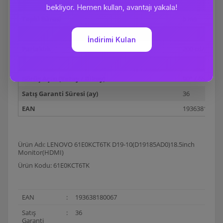
Çözünürlük (max)
1366 X 768
Tepki Süresi
5 ms
Yenileme Hızı
60 Hz
Parlaklık
200 cd/m
Dokunmatik Ekran
Yok
Görüş Açısı (Yatay / Dikey)
90° / 65°
Satış Garanti Süresi (ay)
36
EAN
19363818006
Ürün Adı: LENOVO 61E0KCT6TK D19-10(D19185AD0)18.5inch
Monitor(HDMI)
Ürün Kodu: 61E0KCT6TK
EAN
:
193638180067
Satış
:
36
Garanti