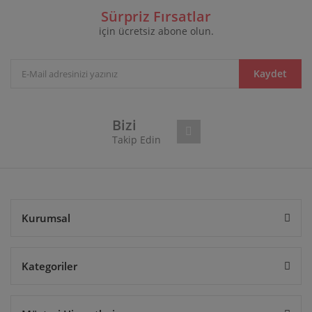
Görüş ve önerileriniz için teşekkür ederiz.
Sürpriz Fırsatlar
için ücretsiz abone olun.
Yorum Yaz
Ürün resmi kalitesiz, bozuk veya görüntülenemiyor.
Ürün açıklamasında eksik bilgiler bulunuyor.
Ürün bilgilerinde hatalar bulunuyor.
Kaydet
Ürün fiyatı diğer sitelerden daha pahalı.
Bu ürüne benzer farklı alternatifler olmalı.
Bizi
Takip Edin
Gönder
Kurumsal
Kategoriler