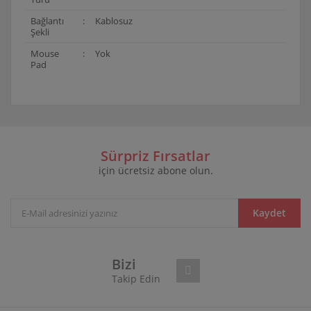
Bağlantı
:
Kablosuz
Şekli
Mouse
:
Yok
Pad
Bu ürünün fiyat bilgisi, resim, ürün açıklamalarında ve
diğer konularda yetersiz gördüğünüz noktaları öneri
Bu ürüne ilk yorumu siz yapın!
formunu kullanarak tarafımıza iletebilirsiniz.
Görüş ve önerileriniz için teşekkür ederiz.
Sürpriz Fırsatlar
için ücretsiz abone olun.
Yorum Yaz
Ürün resmi kalitesiz, bozuk veya görüntülenemiyor.
Ürün açıklamasında eksik bilgiler bulunuyor.
Ürün bilgilerinde hatalar bulunuyor.
Kaydet
Ürün fiyatı diğer sitelerden daha pahalı.
Bu ürüne benzer farklı alternatifler olmalı.
Bizi
Takip Edin