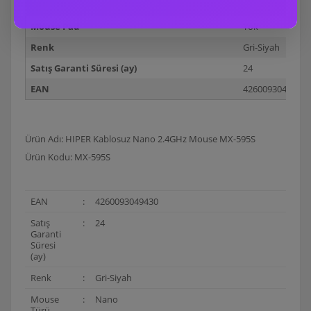
Mouse Türü
Nano
Mouse Pad
Yok
Renk
Gri-Siyah
Satış Garanti Süresi (ay)
24
EAN
4260093049430
Ürün Adı: HIPER Kablosuz Nano 2.4GHz Mouse MX-595S
Ürün Kodu: MX-595S
EAN
:
4260093049430
Satış
:
24
Garanti
Süresi
(ay)
Renk
:
Gri-Siyah
Mouse
:
Nano
Türü