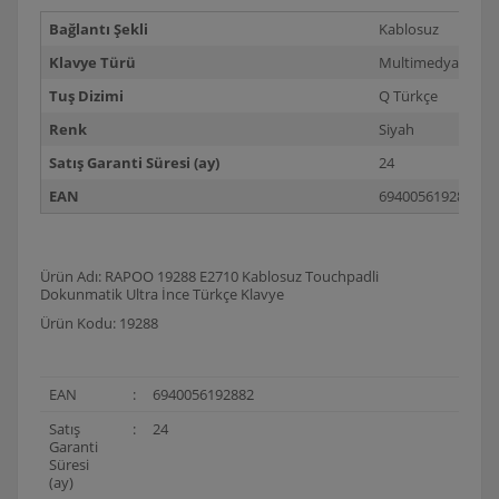
Bağlantı Şekli
Kablosuz
Klavye Türü
Multimedya,Slim
Tuş Dizimi
Q Türkçe
Renk
Siyah
Satış Garanti Süresi (ay)
24
EAN
6940056192882
Ürün Adı: RAPOO 19288 E2710 Kablosuz Touchpadli
Dokunmatik Ultra İnce Türkçe Klavye
Ürün Kodu: 19288
EAN
:
6940056192882
Satış
:
24
Garanti
Süresi
(ay)