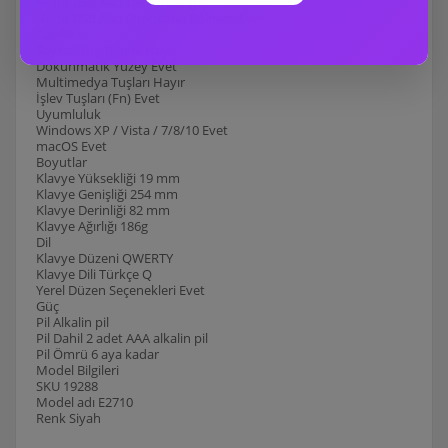
Nano USB Alıcı Tak ve Çalıştır
Nano USB Alıcı Depolama Bölmesi Evet
Özellikler
Sayısal Tuş Takımı Hayır
Dokunmatik Yüzey Evet
Multimedya Tuşları Hayır
İşlev Tuşları (Fn) Evet
Uyumluluk
Windows XP / Vista / 7/8/10 Evet
macOS Evet
Boyutlar
Klavye Yüksekliği 19 mm
Klavye Genişliği 254 mm
Klavye Derinliği 82 mm
Klavye Ağırlığı 186g
Dil
Klavye Düzeni QWERTY
Klavye Dili Türkçe Q
Yerel Düzen Seçenekleri Evet
Güç
Pil Alkalin pil
Pil Dahil 2 adet AAA alkalin pil
Pil Ömrü 6 aya kadar
Model Bilgileri
SKU 19288
Model adı E2710
Renk Siyah