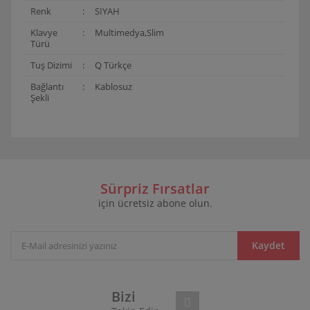
Renk
:
SIYAH
Klavye
:
Multimedya,Slim
Türü
Tuş Dizimi
:
Q Türkçe
Bağlantı
:
Kablosuz
Şekli
Bu ürünün fiyat bilgisi, resim, ürün açıklamalarında ve
diğer konularda yetersiz gördüğünüz noktaları öneri
Bu ürüne ilk yorumu siz yapın!
formunu kullanarak tarafımıza iletebilirsiniz.
Görüş ve önerileriniz için teşekkür ederiz.
Sürpriz Fırsatlar
için ücretsiz abone olun.
Yorum Yaz
Ürün resmi kalitesiz, bozuk veya görüntülenemiyor.
Ürün açıklamasında eksik bilgiler bulunuyor.
Ürün bilgilerinde hatalar bulunuyor.
Kaydet
Ürün fiyatı diğer sitelerden daha pahalı.
Bu ürüne benzer farklı alternatifler olmalı.
Bizi