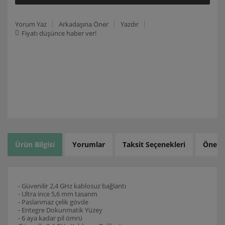
Yorum Yaz
Arkadaşına Öner
Yazdır
Fiyatı düşünce haber ver!
Ürün Bilgisi
Yorumlar
Taksit Seçenekleri
Öneril
- Güvenilir 2,4 GHz kablosuz bağlantı
- Ultra ince 5,6 mm tasarım
- Paslanmaz çelik gövde
- Entegre Dokunmatik Yüzey
- 6 aya kadar pil ömrü