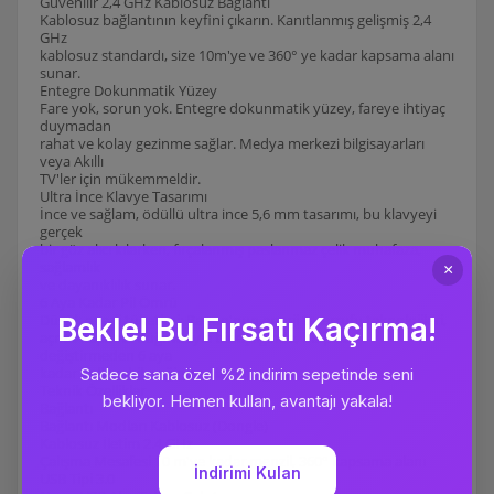
Güvenilir 2,4 GHz Kablosuz Bağlantı
Kablosuz bağlantının keyfini çıkarın. Kanıtlanmış gelişmiş 2,4
GHz
kablosuz standardı, size 10m'ye ve 360° ye kadar kapsama alanı
sunar.
Entegre Dokunmatik Yüzey
Fare yok, sorun yok. Entegre dokunmatik yüzey, fareye ihtiyaç
duymadan
rahat ve kolay gezinme sağlar. Medya merkezi bilgisayarları
veya Akıllı
TV'ler için mükemmeldir.
Ultra İnce Klavye Tasarımı
İnce ve sağlam, ödüllü ultra ince 5,6 mm tasarımı, bu klavyeyi
gerçek
bir göz alıcı kılarken, fırçalanmış paslanmaz çelik muhafaza,
sağlamlık
ve dayanıklılık sunar.
6 Aya Kadar Pil Ömrü
Düşük enerji tüketimi: Rapoo'nun enerji tasarrufu teknolojileri,
açma/kapama düğmesiyle birleştiğinde, bu pilleri
değiştirmeden 6 aya
kadar kullanabileceğiniz anlamına gelir.
Teknik Özellikler
Bağlantı
Bağlantı Modları Kablosuz (Dongle)
Kablosuz İletim 2.4 GHz
Çalışma Mesafesi 10 m'ye kadar menzil, 360° kapsama alanı
USB Tipi 3.0