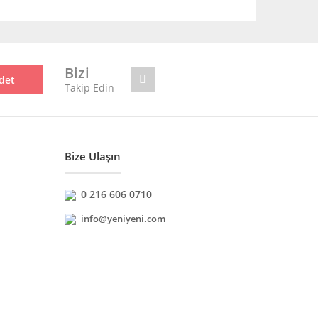
mıza iletebilirsiniz.
Bizi
det
Takip Edin
Bize Ulaşın
0 216 606 0710
info@yeniyeni.com