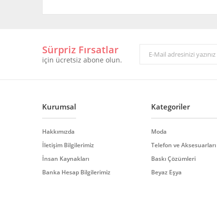
Bu ürünün fiyat bilgisi, resim, ürün açıklamalarında ve 
Görüş ve önerileriniz için teşekkür ederiz.
Sürpriz Fırsatlar
Ürün resmi kalitesiz, bozuk veya görüntülenemiyor.
için ücretsiz abone olun.
Ürün açıklamasında eksik bilgiler bulunuyor.
Ürün bilgilerinde hatalar bulunuyor.
Ürün fiyatı diğer sitelerden daha pahalı.
Bu ürüne benzer farklı alternatifler olmalı.
Kurumsal
Kategoriler
Hakkımızda
Moda
İletişim Bilgilerimiz
Telefon ve Aksesuarları
İnsan Kaynakları
Baskı Çözümleri
Banka Hesap Bilgilerimiz
Beyaz Eşya