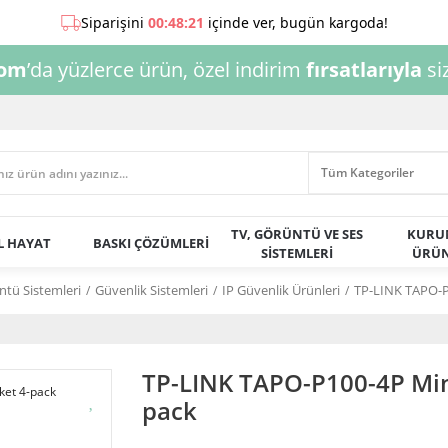
com
’da yüzlerce ürün, özel indirim
fırsatlarıyla
siz
TV, GÖRÜNTÜ VE SES
KURU
AL HAYAT
BASKI ÇÖZÜMLERİ
SİSTEMLERİ
ÜRÜN
ntü Sistemleri
Güvenlik Sistemleri
IP Güvenlik Ürünleri
TP-LINK TAPO-P
TP-LINK TAPO-P100-4P Min 
pack