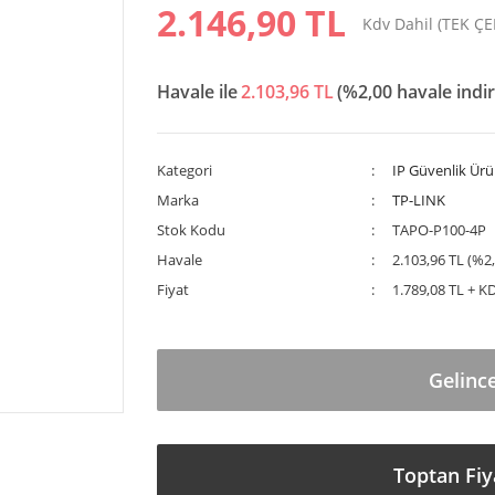
2.146,90 TL
Kdv Dahil (TEK Ç
Havale ile
2.103,96 TL
(%2,00 havale indir
Kategori
IP Güvenlik Ürü
Marka
TP-LINK
Stok Kodu
TAPO-P100-4P
Havale
2.103,96 TL (%2,
Fiyat
1.789,08 TL + K
Gelinc
Toptan Fiy