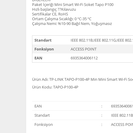
Paket İçeriği Mini Smart Wi-Fi Soket Tapo P100
Hızlı başlangıç ??Kılavuzu
Sertifikalar CE, RoHS
Ortam Çalışma Sıcaklığı: 0 ºC-35 ºC
Çalışma Nemi: %10-90 Bağıl Nem, Yoğuşmasız
Standart
IEEE 802.11B,IEEE 802.11G,IEEE 802
Fonksiyon
ACCESS POINT
EAN
6935364006112
Ürün Adı: TP-LINK TAPO-P100-4P Min Mini Smart Wi-Fi So
Ürün Kodu: TAPO-P100-4P
EAN
:
6935364006
Standart
:
IEEE 802.11B
Fonksiyon
:
ACCESS POI