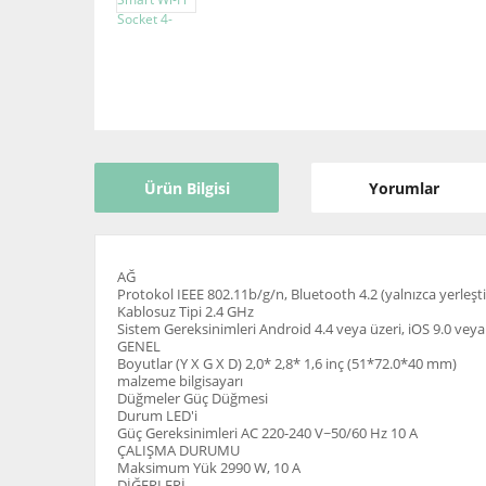
Ürün Bilgisi
Yorumlar
AĞ
Protokol IEEE 802.11b/g/n, Bluetooth 4.2 (yalnızca yerleşti
Kablosuz Tipi 2.4 GHz
Sistem Gereksinimleri Android 4.4 veya üzeri, iOS 9.0 veya
GENEL
Boyutlar (Y X G X D) 2,0* 2,8* 1,6 inç (51*72.0*40 mm)
malzeme bilgisayarı
Düğmeler Güç Düğmesi
Durum LED'i
Güç Gereksinimleri AC 220-240 V~50/60 Hz 10 A
ÇALIŞMA DURUMU
Maksimum Yük 2990 W, 10 A
DİĞERLERİ