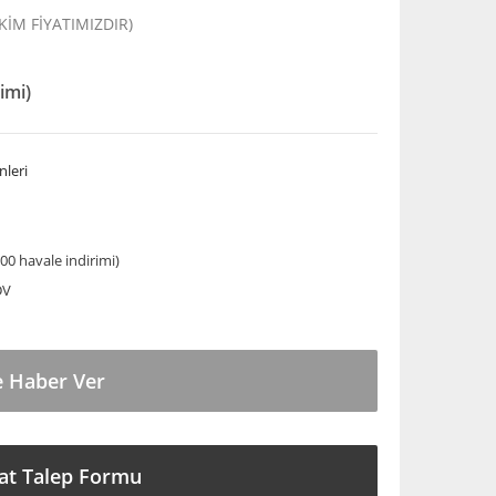
EKİM FİYATIMIZDIR)
imi)
nleri
00 havale indirimi)
DV
e Haber Ver
at Talep Formu