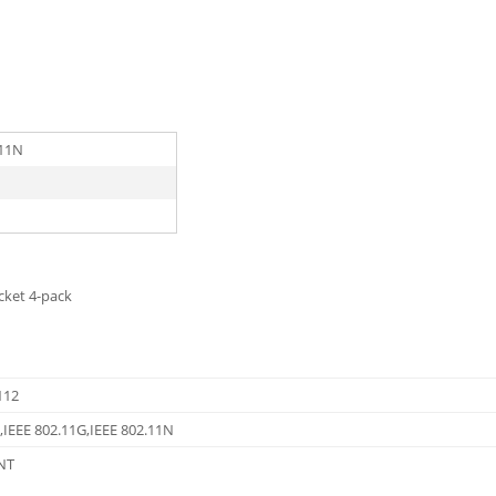
.11N
cket 4-pack
112
,IEEE 802.11G,IEEE 802.11N
NT