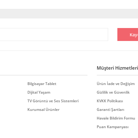
diğer konularda yetersiz gördüğünüz noktaları öneri formunu kullanarak tarafı
Bu ürüne ilk yorumu siz yapın!
Kay
Yorum Yaz
Müşteri Hizmetleri
Bilgisayar Tablet
Ürün İade ve Değişim
Dijital Yaşam
Gizlilik ve Güvenlik
TV Görüntü ve Ses Sistemleri
KVKK Politikası
Gönder
Kurumsal Ürünler
Garanti Şartları
Havale Bildirim Formu
Puan Kampanyası